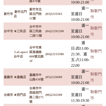
路476號
10:00-21:00
週一
新竹市北
聯繫門
新竹北門
至週日
新竹市
區北門街
(03)5233563
市
店
21號
10:00-21:00
週一
台中市中
聯繫門
至週日
台中市
★三民店
區三民路
(04)22292200
市
二段72號
10:00-21:00
週
台中市東
日-四11:00-
聯繫門
LaLaport
區進德路
21:30、週
(04)22153386
市
台中店
600號北館
五-六11:00-
1F
22:00
週一
聯繫門
嘉義市中
至週日
嘉義市
★嘉義店
(05)2226600
市
山路438號
10:00-21:00
台南市中
週一
聯繫門
西區西門
至週日
台南市
★西門店
(06)2242200
市
路二段275
11:30-19:30
號