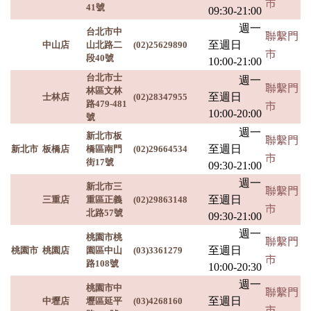
市
41號
09:30-21:00
週一
台北市中
聯繫門
至週日
中山店
山北路二
(02)25629890
市
段40號
10:00-21:00
台北市士
週一
聯繫門
林區文林
至週日
士林店
(02)28347955
市
路479-481
10:00-20:00
號
週一
新北市板
聯繫門
至週日
新北市
板橋店
橋區南門
(02)29664534
市
街17號
09:30-21:00
週一
新北市三
聯繫門
至週日
三重店
重區正義
(02)29863148
市
北路57號
09:30-21:00
週一
桃園市桃
聯繫門
至週日
桃園市
桃園店
園區中山
(03)3361279
市
路108號
10:00-20:30
週一
桃園市中
聯繫門
至週日
中壢店
壢區延平
(03)4268160
市