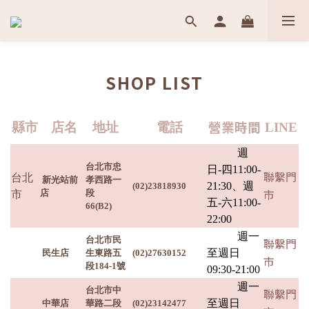
SHOP LIST
營業時間
縣市
店名
地址
電話
LINE
週
台北市忠
日-四11:00-
聯繫門
台北
新光站前
孝西路一
21:30、週
(02)23818930
市
店
段
市
五-六11:00-
66(B2)
22:00
週一
台北市民
聯繫門
至週日
民生店
生東路五
(02)27630152
市
段184-1號
09:30-21:00
週一
台北市中
聯繫門
至週日
中華店
華路二段
(02)23142477