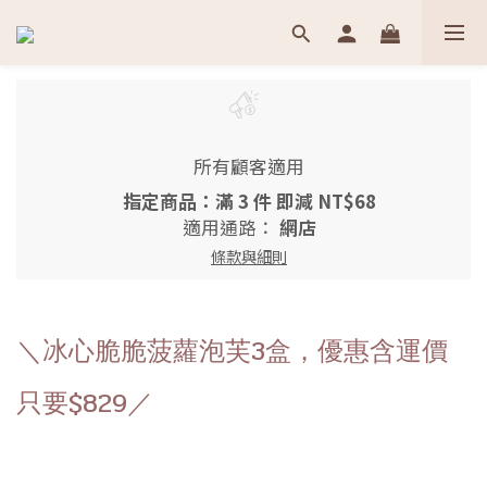
所有顧客適用
指定商品：滿 3 件 即減 NT$68
適用通路：
網店
條款與細則
＼冰心脆脆菠蘿泡芙3盒，優惠含運價
只要$829／