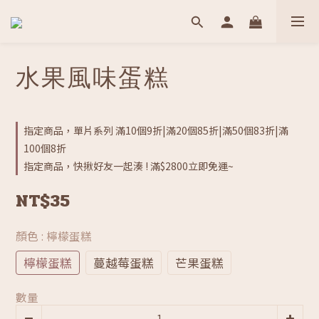
水果風味蛋糕
指定商品，單片系列 滿10個9折|滿20個85折|滿50個83折|滿
100個8折
指定商品，快揪好友一起湊 ! 滿$2800立即免運~
NT$35
顏色
: 檸檬蛋糕
檸檬蛋糕
蔓越莓蛋糕
芒果蛋糕
數量