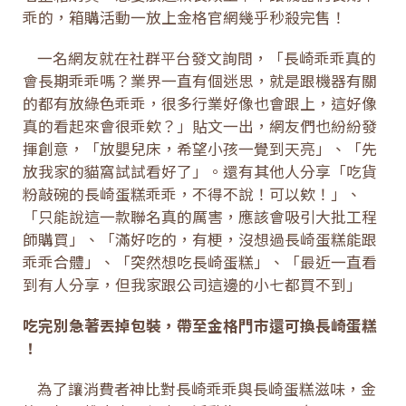
乖的，箱購活動一放上金格官網幾乎秒殺完售！
一名網友就在社群平台發文詢問，「長崎乖乖真的
會長期乖乖嗎？業界一直有個迷思，就是跟機器有關
的都有放綠色乖乖，很多行業好像也會跟上，這好像
真的看起來會很乖欸？」貼文一出，網友們也紛紛發
揮創意，「放嬰兒床，希望小孩一覺到天亮」、「先
放我家的貓窩試試看好了」。還有其他人分享「吃貨
粉敲碗的長崎蛋糕乖乖，不得不說！可以欸！」、
「只能說這一款聯名真的厲害，應該會吸引大批工程
師購買」、「滿好吃的，有梗，沒想過長崎蛋糕能跟
乖乖合體」、「突然想吃長崎蛋糕」、「最近一直看
到有人分享，但我家跟公司這邊的小七都買不到」
吃完別急著丟掉包裝，帶至金格門市還可換長崎蛋糕
！
為了讓消費者神比對長崎乖乖與長崎蛋糕滋味，金