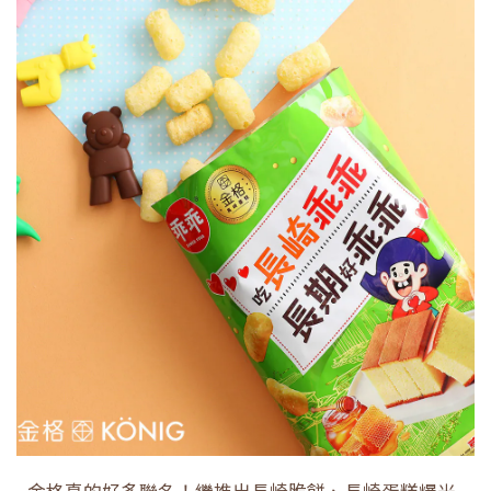
金格真的好多聯名！繼推出長崎脆餅、長崎蛋糕爆米