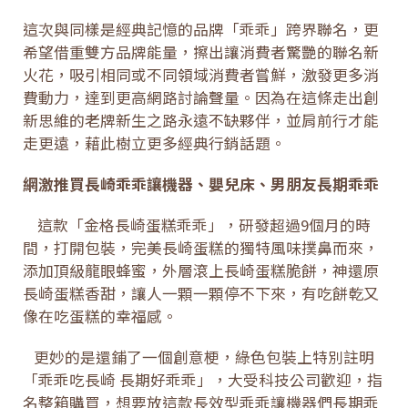
這次與同樣是經典記憶的品牌「乖乖」跨界聯名，更
希望借重雙方品牌能量，擦出讓消費者驚艷的聯名新
火花，吸引相同或不同領域消費者嘗鮮，激發更多消
費動力，達到更高網路討論聲量。因為在這條走出創
新思維的老牌新生之路永遠不缺夥伴，並肩前行才能
走更遠，藉此樹立更多經典行銷話題。
網激推買長崎乖乖讓機器、嬰兒床、男朋友長期乖乖
這款「金格長崎蛋糕乖乖」，研發超過9個月的時
間，打開包裝，完美長崎蛋糕的獨特風味撲鼻而來，
添加頂級龍眼蜂蜜，外層滾上長崎蛋糕脆餅，神還原
長崎蛋糕香甜，讓人一顆一顆停不下來，有吃餅乾又
像在吃蛋糕的幸福感。
更妙的是還鋪了一個創意梗，綠色包裝上特別註明
「乖乖吃長崎 長期好乖乖」，大受科技公司歡迎，指
名整箱購買，想要放這款長效型乖乖讓機器們長期乖