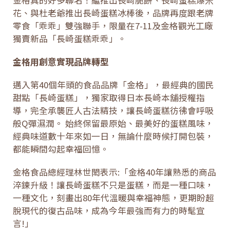
花、與杜老爺推出長崎蛋糕冰棒後，品牌再度跟老牌
零食「乖乖」雙強聯手，限量在7-11及金格觀光工廠
獨賣新品「長崎蛋糕乖乖」。
金格用創意實現品牌轉型
邁入第40個年頭的食品品牌「金格」，最經典的國民
甜點「長崎蛋糕」，獨家取得日本長崎本舖授權指
導，完全承襲匠人古法精技，讓長崎蛋糕彷彿會呼吸
般Q彈濕潤。 始終保留最原始、最美好的蛋糕風味，
經典味道數十年來如一日，無論什麼時候打開包裝，
都能瞬間勾起幸福回憶。
金格食品總經理林世閎表示:「金格40年讓熟悉的商品
淬鍊升級！讓長崎蛋糕不只是蛋糕，而是一種口味，
一種文化，刻畫出80年代溫暖與幸福神態，更期盼超
脫現代的復古品味，成為今年最強而有力的時髦宣
言!」