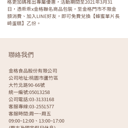
格更加碼推出專屬優惠，活動期間至2021年3月31
日，憑乖乖x金格聯名商品包裝，至金格門市不限金
額消費、加入LINE好友，即可免費兌換【蜂蜜單片長
崎蛋糕】乙份。
聯絡我們
金格食品股份有限公司
公司地址:桃園市蘆竹區
大竹北路90-66號
統一編號:05013258
公司電話:03-3133168
客服專線:03-2551577
客服時間:周一~周五
09:00~12:00、13:00~17:00
(周末及國定假日休息)