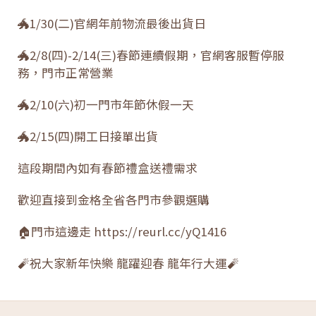
🐲1/30(二)官網年前物流最後出貨日
🐲2/8(四)-2/14(三)春節連續假期，官網客服暫停服
務，門市正常營業
🐲2/10(六)初一門市年節休假一天
🐲2/15(四)開工日接單出貨
這段期間內如有春節禮盒送禮需求
歡迎直接到金格全省各門市參觀選購
🏠門市這邊走 https://reurl.cc/yQ1416
🧨祝大家新年快樂 龍躍迎春 龍年行大運🧨